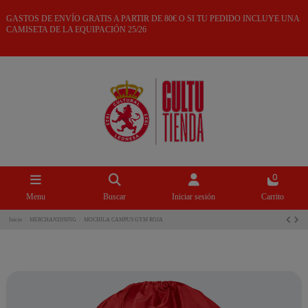
GASTOS DE ENVÍO GRATIS A PARTIR DE 80€ O SI TU PEDIDO INCLUYE UNA
CAMISETA DE LA EQUIPACIÓN 25/26
0
Menu
Buscar
Iniciar sesión
Carrito
Inicio
MERCHANDISING
MOCHILA CAMPUS GYM ROJA