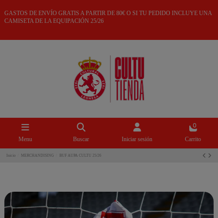
GASTOS DE ENVÍO GRATIS A PARTIR DE 80€ O SI TU PEDIDO INCLUYE UNA
CAMISETA DE LA EQUIPACIÓN 25/26
0
Menu
Buscar
Iniciar sesión
Carrito
Inicio
MERCHANDISING
BUF AUPA CULTU 25/26