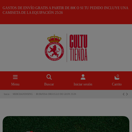
GASTOS DE ENVÍO GRATIS A PARTIR DE 80€ O SI TU PEDIDO INCLUYE UNA
CAMISETA DE LA EQUIPACIÓN 25/26
0
Menu
Buscar
Iniciar sesión
Carrito
Inicio
MERCHANDISING
BUFANDA ORGULLO DE LEON 25/26