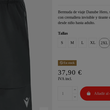
Bermuda de viaje Danube Hero, sua
con cremallera invisible y tirante
desde niño hasta adulto.
Tallas
S
M
L
XL
2XL
En stock
37,90 €
IVA incl.
Añadir al 