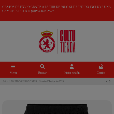
GASTOS DE ENVÍO GRATIS A PARTIR DE 80€ O SI TU PEDIDO INCLUYE UNA
CAMISETA DE LA EQUIPACIÓN 25/26
0
Menu
Buscar
Iniciar sesión
Carrito
Inicio
EQUIPACIONES OFICIALES
Pantalón 2ª Equipación 25/26